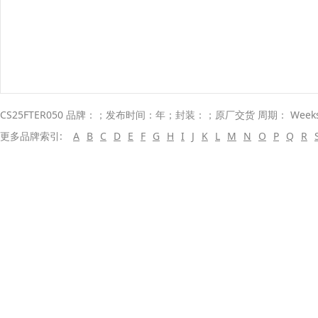
CS25FTER050 品牌：；发布时间：年；封装：；原厂交货 周期： Wee
更多品牌索引:
A
B
C
D
E
F
G
H
I
J
K
L
M
N
O
P
Q
R