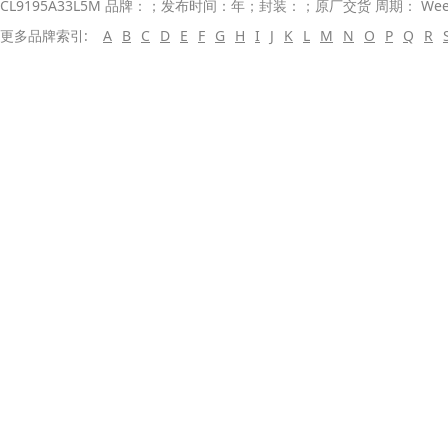
CL9195A33L5M 品牌：；发布时间：年；封装：；原厂交货 周期： We
更多品牌索引:
A
B
C
D
E
F
G
H
I
J
K
L
M
N
O
P
Q
R