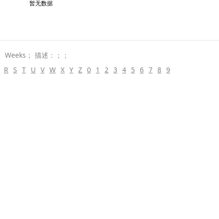
暂无数据
 Weeks； 描述：；；
R
S
T
U
V
W
X
Y
Z
0
1
2
3
4
5
6
7
8
9