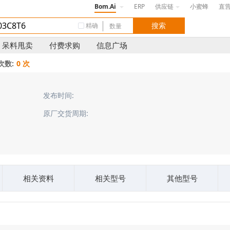
Bom.Ai
ERP
供应链
小蜜蜂
直
精确
呆料甩卖
付费求购
信息广场
次数:
0 次
发布时间:
原厂交货周期:
相关资料
相关型号
其他型号