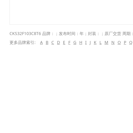
CKS32F103C8T6 品牌：；发布时间：年；封装：；原厂交货 周期：
更多品牌索引:
A
B
C
D
E
F
G
H
I
J
K
L
M
N
O
P
Q