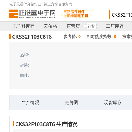
电子元器件分销行业 · 第三方综合服务商
电子料库存
云价格
直营店
工厂库存
订货
CKS32F103C8T6
参考价:
0
相对热度指数:
0
搜索
品牌:
封装:
描述:
生产情况
走势图
现货库存
CKS32F103C8T6 生产情况