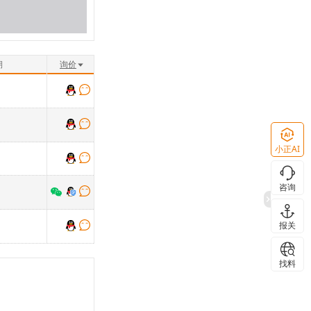
期
询价
小正AI
咨询
报关
找料