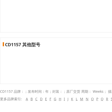
CD1157 其他型号
CD1157 品牌：；发布时间：年；封装：；原厂交货 周期： Weeks； 
更多品牌索引:
A
B
C
D
E
F
G
H
I
J
K
L
M
N
O
P
Q
R