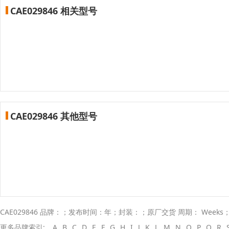
CAE029846 相关型号
CAE029846 其他型号
CAE029846 品牌：；发布时间：年；封装：；原厂交货 周期： Weeks
更多品牌索引:
A
B
C
D
E
F
G
H
I
J
K
L
M
N
O
P
Q
R