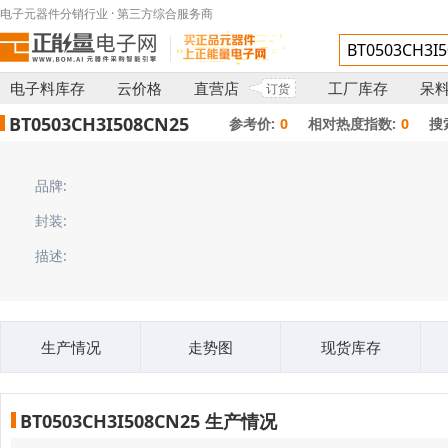
电子元器件分销行业 · 第三方综合服务商
电子料库存
云价格
直营店
工厂库存
呆
订货
BT0503CH3I508CN25
参考价:
0
相对热度指数:
0
搜
品牌:
封装:
描述:
生产情况
走势图
现货库存
BT0503CH3I508CN25 生产情况