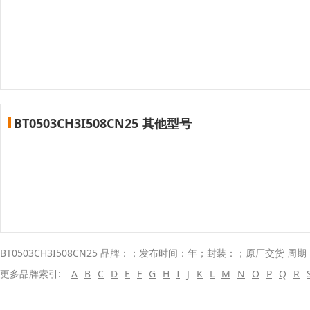
BT0503CH3I508CN25 其他型号
BT0503CH3I508CN25 品牌：；发布时间：年；封装：；原厂交货 周期
更多品牌索引:
A
B
C
D
E
F
G
H
I
J
K
L
M
N
O
P
Q
R