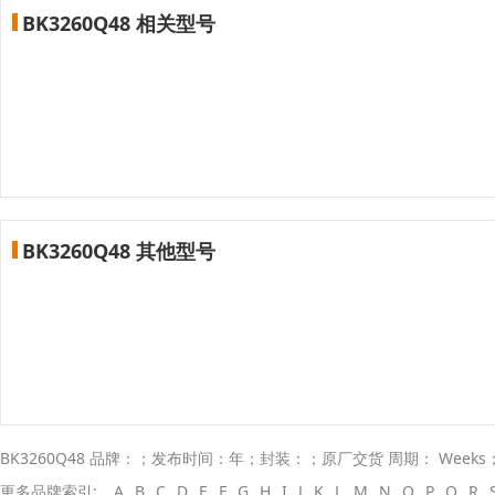
BK3260Q48 相关型号
BK3260Q48 其他型号
BK3260Q48 品牌：；发布时间：年；封装：；原厂交货 周期： Weeks
更多品牌索引:
A
B
C
D
E
F
G
H
I
J
K
L
M
N
O
P
Q
R