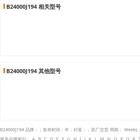
B24000J194 相关型号
B24000J194 其他型号
B24000J194 品牌：；发布时间：年；封装：；原厂交货 周期： Week
更多品牌索引:
A
B
C
D
E
F
G
H
I
J
K
L
M
N
O
P
Q
R