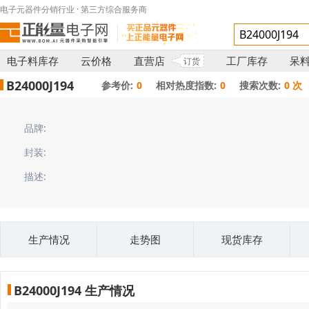
电子元器件分销行业 · 第三方综合服务商
电子料库存
云价格
直营店
工厂库存
呆
订货
B24000J194
参考价:
0
相对热度指数:
0
搜索次数:
0 次
品牌:
封装:
描述:
生产情况
走势图
现货库存
B24000J194 生产情况