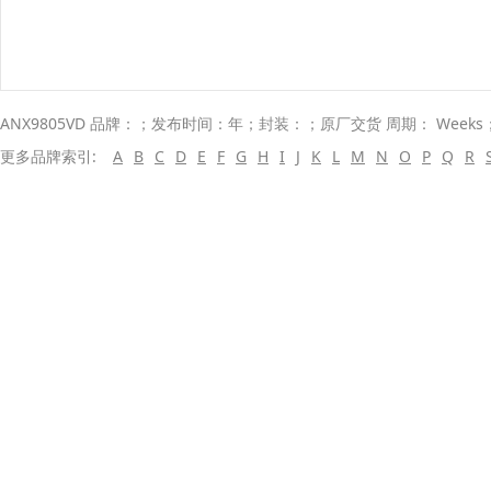
ANX9805VD 品牌：；发布时间：年；封装：；原厂交货 周期： Week
更多品牌索引:
A
B
C
D
E
F
G
H
I
J
K
L
M
N
O
P
Q
R