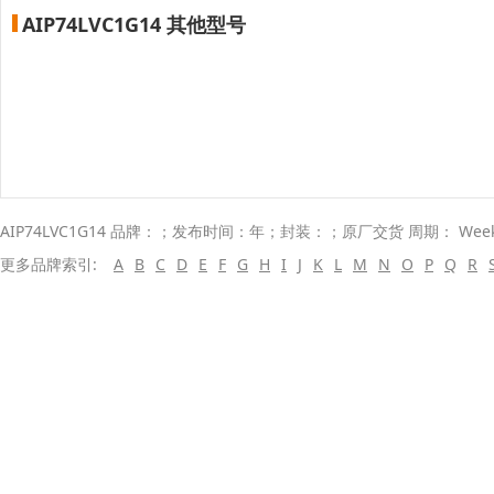
AIP74LVC1G14 其他型号
AIP74LVC1G14 品牌：；发布时间：年；封装：；原厂交货 周期： Wee
更多品牌索引:
A
B
C
D
E
F
G
H
I
J
K
L
M
N
O
P
Q
R