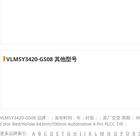
VLMSY3420-GS08 其他型号
VLMSY3420-GS08 品牌：；发布时间：年；封装：；原厂交货 周期： Wee
Color Red/Yellow 643nm/590nm Automotive 4-Pin PLCC T/R；
更多品牌索引:
A
B
C
D
E
F
G
H
I
J
K
L
M
N
O
P
Q
R