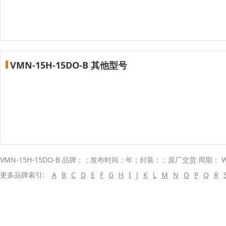
VMN-15H-15DO-B 其他型号
VMN-15H-15DO-B 品牌：；发布时间：年；封装：；原厂交货 周期： W
更多品牌索引:
A
B
C
D
E
F
G
H
I
J
K
L
M
N
O
P
Q
R