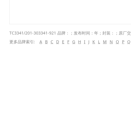
TC3341/201-303341-921 品牌：；发布时间：年；封装：；原厂
更多品牌索引:
A
B
C
D
E
F
G
H
I
J
K
L
M
N
O
P
Q