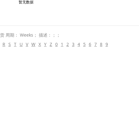
暂无数据
交货 周期： Weeks； 描述：；；
R
S
T
U
V
W
X
Y
Z
0
1
2
3
4
5
6
7
8
9