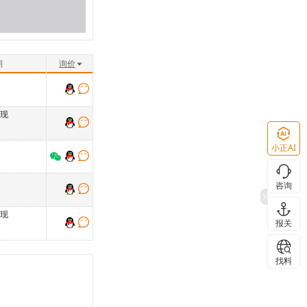
期
询价
装现
小正AI
咨询
装现
报关
找料