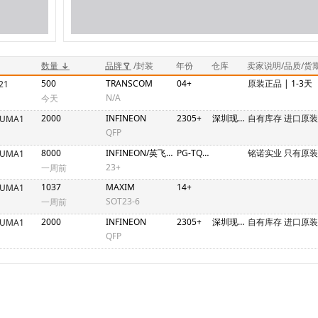
数量
品牌
/封装
年份
仓库
卖家说明/品质/货
500
TRANSCOM
04+
原装正品
| 1-3天
21
N/A
今天
2000
INFINEON
2305+
深圳现货
自有库存 进口原
XUMA1
QFP
8000
INFINEON/英飞凌
PG-TQFP-14
铭诺实业 只有原装
XUMA1
23+
一周前
1037
MAXIM
14+
XUMA1
SOT23-6
一周前
2000
INFINEON
2305+
深圳现货
自有库存 进口原
XUMA1
QFP