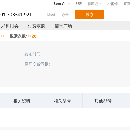
Bom.Ai
ERP
供应链
小蜜蜂
直
精确
呆料甩卖
付费求购
信息广场
0
搜索次数:
0 次
发布时间:
原厂交货周期:
相关资料
相关型号
其他型号