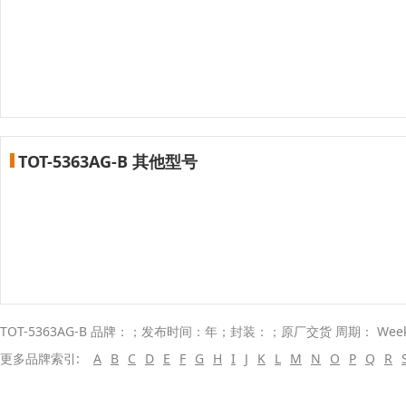
TOT-5363AG-B 其他型号
TOT-5363AG-B 品牌：；发布时间：年；封装：；原厂交货 周期： Wee
更多品牌索引:
A
B
C
D
E
F
G
H
I
J
K
L
M
N
O
P
Q
R