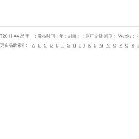
T20-H-A4 品牌：；发布时间：年；封装：；原厂交货 周期： Weeks；
更多品牌索引:
A
B
C
D
E
F
G
H
I
J
K
L
M
N
O
P
Q
R