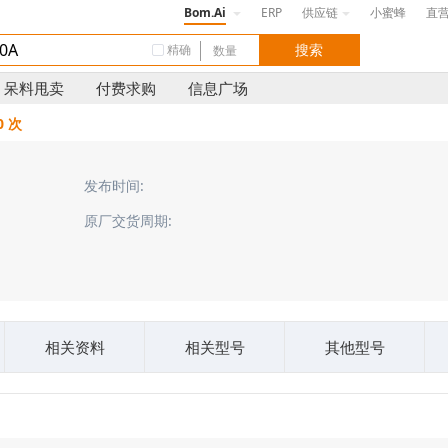
Bom.Ai
ERP
供应链
小蜜蜂
直
精确
呆料甩卖
付费求购
信息广场
0 次
发布时间:
原厂交货周期:
相关资料
相关型号
其他型号