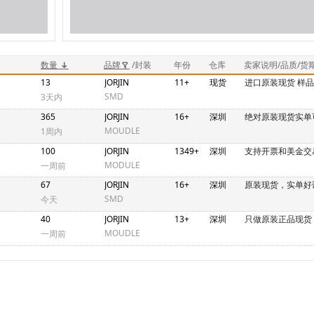
数量
品牌
/封装
年份
仓库
卖家说明/品质/货
13
JORJIN
11+
现货
进口原装现货 样
SMD
3天内
365
JORJIN
16+
深圳
绝对原装现货实单
MOUDLE
1周内
100
JORJIN
1349+
深圳
支持开票和美金交
MODULE
一周前
67
JORJIN
16+
深圳
原装现货，实单好
SMD
今天
40
JORJIN
13+
深圳
只做原装正品现货
MOUDLE
一周前