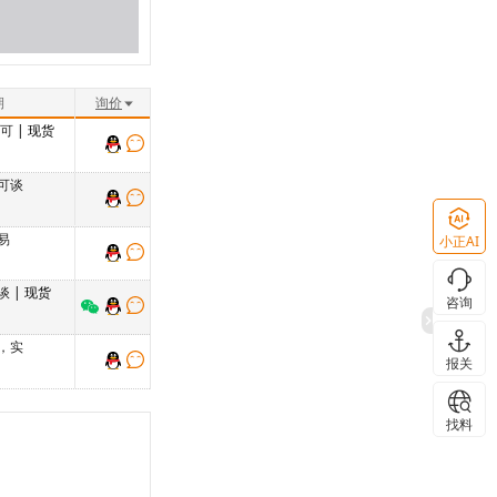
期
询价
品可
| 现货
可谈
易
小正AI
谈
| 现货
咨询
，实
报关
找料