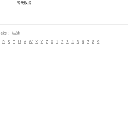
暂无数据
eks； 描述：；；
R
S
T
U
V
W
X
Y
Z
0
1
2
3
4
5
6
7
8
9