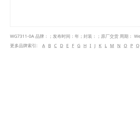
WG7311-0A 品牌：；发布时间：年；封装：；原厂交货 周期： We
更多品牌索引:
A
B
C
D
E
F
G
H
I
J
K
L
M
N
O
P
Q