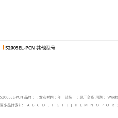
S2005EL-PCN 其他型号
S2005EL-PCN 品牌：；发布时间：年；封装：；原厂交货 周期： Wee
更多品牌索引:
A
B
C
D
E
F
G
H
I
J
K
L
M
N
O
P
Q
R