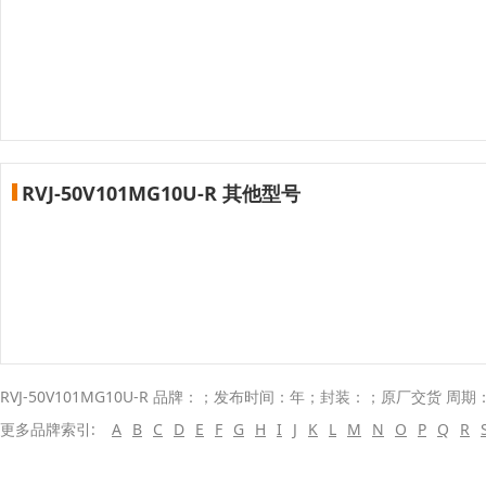
RVJ-50V101MG10U-R 其他型号
RVJ-50V101MG10U-R 品牌：；发布时间：年；封装：；原厂交货 周期：
更多品牌索引:
A
B
C
D
E
F
G
H
I
J
K
L
M
N
O
P
Q
R