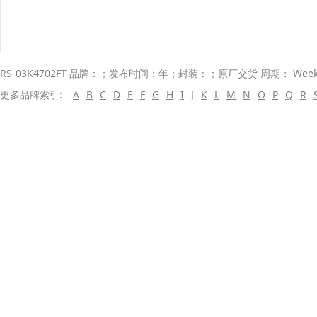
RS-03K4702FT 品牌：；发布时间：年；封装：；原厂交货 周期： Wee
更多品牌索引:
A
B
C
D
E
F
G
H
I
J
K
L
M
N
O
P
Q
R