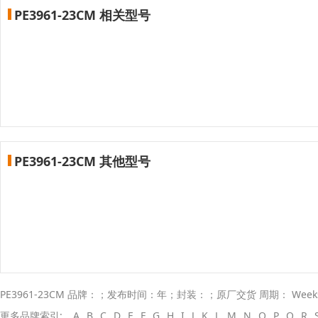
PE3961-23CM 相关型号
PE3961-23CM 其他型号
PE3961-23CM 品牌：；发布时间：年；封装：；原厂交货 周期： Wee
更多品牌索引:
A
B
C
D
E
F
G
H
I
J
K
L
M
N
O
P
Q
R