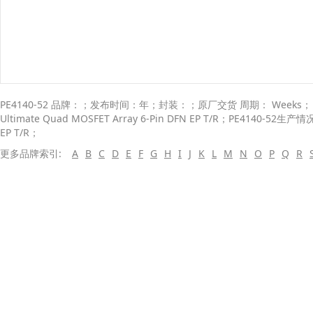
PE4140-52 品牌：；发布时间：年；封装：；原厂交货 周期： Weeks； 描述
Ultimate Quad MOSFET Array 6-Pin DFN EP T/R；PE4140-52生
EP T/R；
更多品牌索引:
A
B
C
D
E
F
G
H
I
J
K
L
M
N
O
P
Q
R