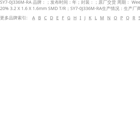
SY7-0J336M-RA 品牌：；发布时间：年；封装：；原厂交货 周期： Weeks
20% 3.2 X 1.6 X 1.6mm SMD T/R；SY7-0J336M-RA生产情况：生产厂商：E
更多品牌索引:
A
B
C
D
E
F
G
H
I
J
K
L
M
N
O
P
Q
R