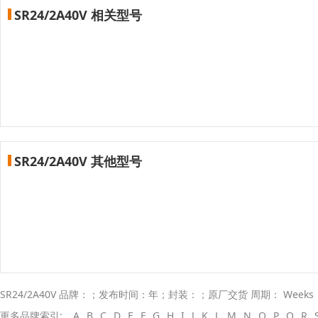
SR24/2A40V 相关型号
SR24/2A40V 其他型号
SR24/2A40V 品牌：；发布时间：年；封装：；原厂交货 周期： Week
更多品牌索引:
A
B
C
D
E
F
G
H
I
J
K
L
M
N
O
P
Q
R