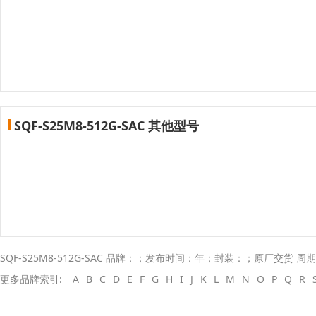
SQF-S25M8-512G-SAC 其他型号
SQF-S25M8-512G-SAC 品牌：；发布时间：年；封装：；原厂交货 周期
更多品牌索引:
A
B
C
D
E
F
G
H
I
J
K
L
M
N
O
P
Q
R