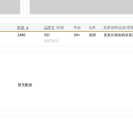
数量
品牌
/封装
年份
仓库
卖家说明/品质/货
2480
SEI
09+
深圳
原装长期收购原装I
SOT23-5
暂无数据