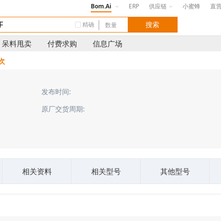
Bom.Ai
ERP
供应链
小蜜蜂
直
精确
呆料甩卖
付费求购
信息广场
 次
发布时间:
原厂交货周期:
相关资料
相关型号
其他型号