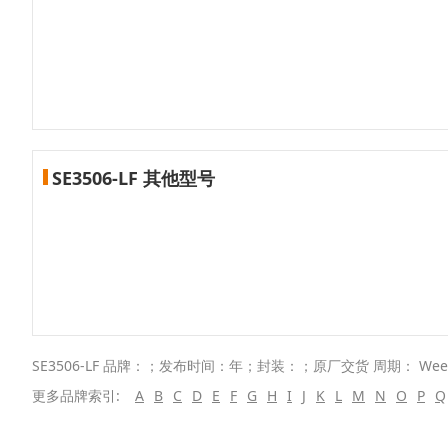
SE3506-LF 其他型号
SE3506-LF 品牌：；发布时间：年；封装：；原厂交货 周期： We
更多品牌索引:
A
B
C
D
E
F
G
H
I
J
K
L
M
N
O
P
Q