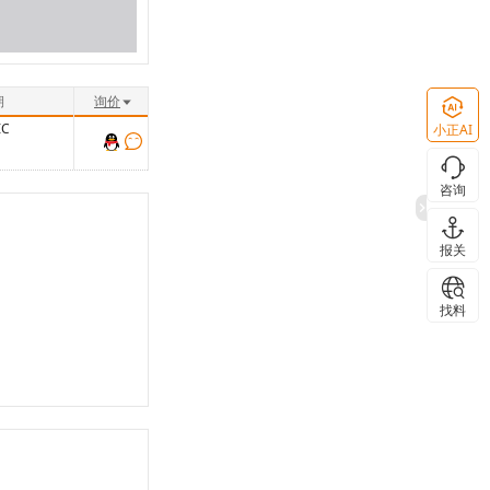
期
询价
C
小正AI
咨询
报关
找料