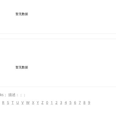
暂无数据
暂无数据
eks； 描述：；；
R
S
T
U
V
W
X
Y
Z
0
1
2
3
4
5
6
7
8
9