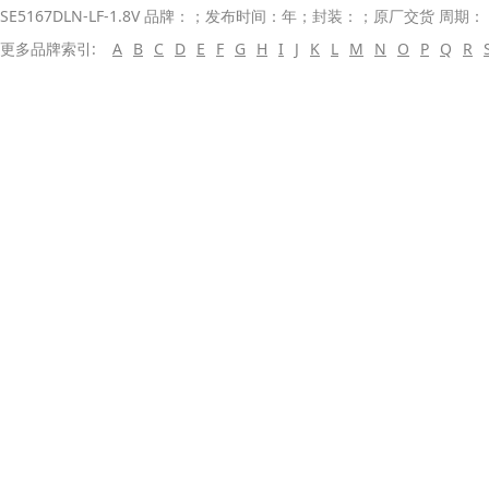
SE5167DLN-LF-1.8V 品牌：；发布时间：年；封装：；原厂交货 周期：
更多品牌索引:
A
B
C
D
E
F
G
H
I
J
K
L
M
N
O
P
Q
R