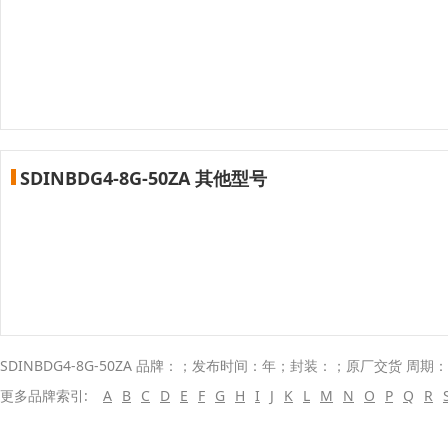
SDINBDG4-8G-50ZA 其他型号
SDINBDG4-8G-50ZA 品牌：；发布时间：年；封装：；原厂交货 周期：
更多品牌索引:
A
B
C
D
E
F
G
H
I
J
K
L
M
N
O
P
Q
R