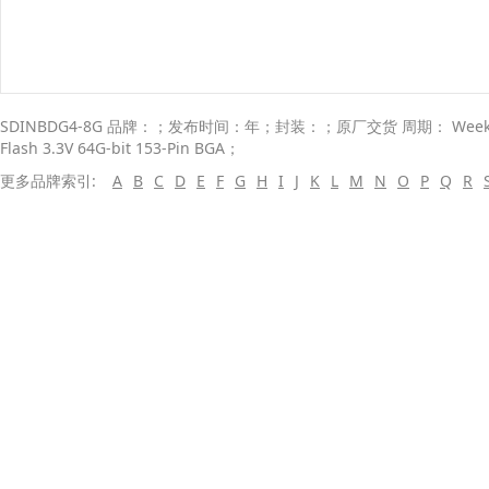
SDINBDG4-8G 品牌：；发布时间：年；封装：；原厂交货 周期： Weeks
Flash 3.3V 64G-bit 153-Pin BGA；
更多品牌索引:
A
B
C
D
E
F
G
H
I
J
K
L
M
N
O
P
Q
R