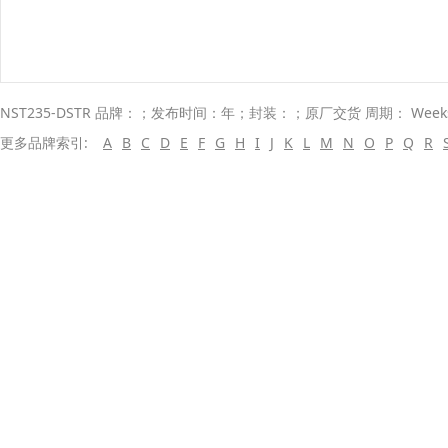
NST235-DSTR 品牌：；发布时间：年；封装：；原厂交货 周期： Wee
更多品牌索引:
A
B
C
D
E
F
G
H
I
J
K
L
M
N
O
P
Q
R