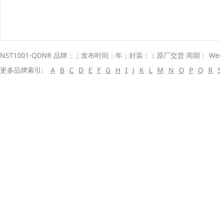
NST1001-QDNR 品牌：；发布时间：年；封装：；原厂交货 周期： We
更多品牌索引:
A
B
C
D
E
F
G
H
I
J
K
L
M
N
O
P
Q
R