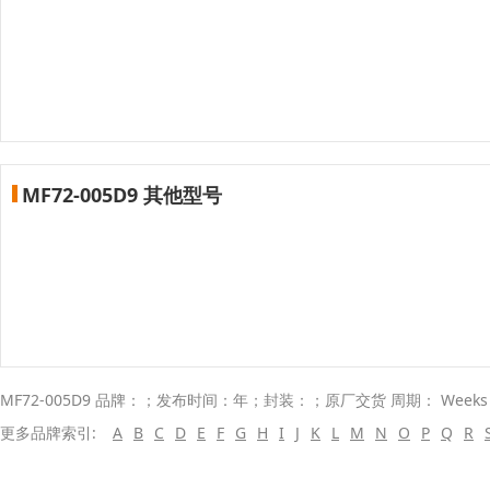
MF72-005D9 其他型号
MF72-005D9 品牌：；发布时间：年；封装：；原厂交货 周期： Week
更多品牌索引:
A
B
C
D
E
F
G
H
I
J
K
L
M
N
O
P
Q
R