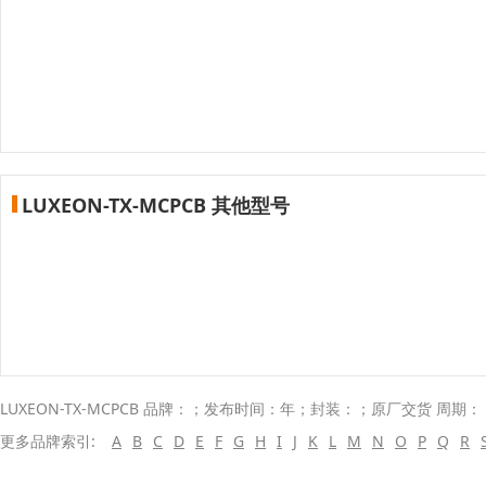
LUXEON-TX-MCPCB 其他型号
LUXEON-TX-MCPCB 品牌：；发布时间：年；封装：；原厂交货 周期： 
更多品牌索引:
A
B
C
D
E
F
G
H
I
J
K
L
M
N
O
P
Q
R