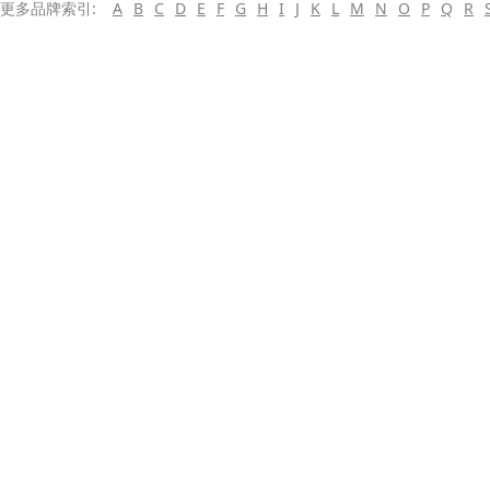
更多品牌索引:
A
B
C
D
E
F
G
H
I
J
K
L
M
N
O
P
Q
R