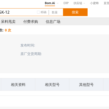
Bom.Ai
ERP
供应链
小蜜蜂
直
精确
呆料甩卖
付费求购
信息广场
数:
0 次
发布时间:
原厂交货周期:
相关资料
相关型号
其他型号