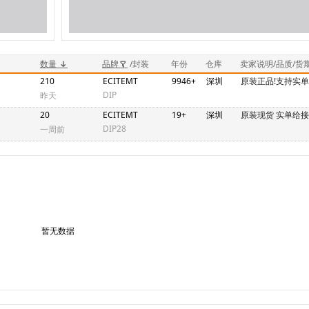
数量
品牌
/封装
年份
仓库
卖家说明/品质/货
210
ECITEMT
9946+
深圳
原装正品!支持实单
DIP
昨天
20
ECITEMT
19+
深圳
原装现货 实单给
DIP28
一周前
暂无数据