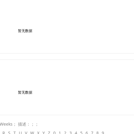
暂无数据
暂无数据
Weeks； 描述：；；
R
S
T
U
V
W
X
Y
Z
0
1
2
3
4
5
6
7
8
9