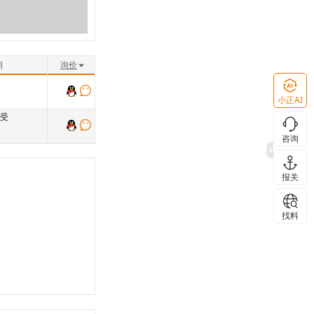
期
询价
小正AI
接受
咨询
报关
找料