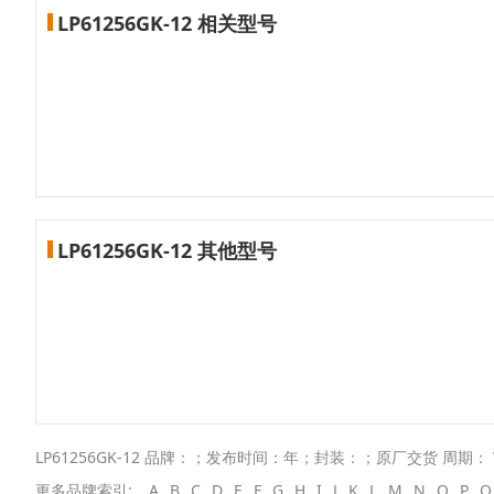
LP61256GK-12 相关型号
LP61256GK-12 其他型号
LP61256GK-12 品牌：；发布时间：年；封装：；原厂交货 周期： 
更多品牌索引:
A
B
C
D
E
F
G
H
I
J
K
L
M
N
O
P
Q