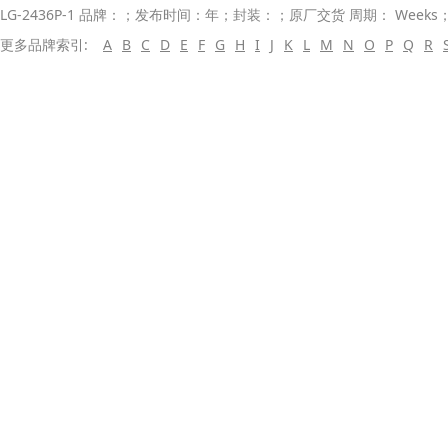
LG-2436P-1 品牌：；发布时间：年；封装：；原厂交货 周期： Weeks
更多品牌索引:
A
B
C
D
E
F
G
H
I
J
K
L
M
N
O
P
Q
R