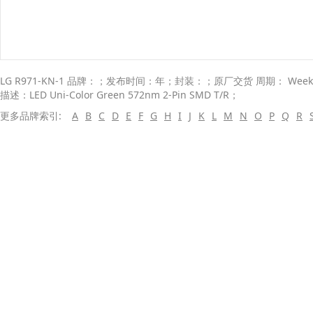
LG R971-KN-1 品牌：；发布时间：年；封装：；原厂交货 周期： Weeks； 
描述：LED Uni-Color Green 572nm 2-Pin SMD T/R；
更多品牌索引:
A
B
C
D
E
F
G
H
I
J
K
L
M
N
O
P
Q
R