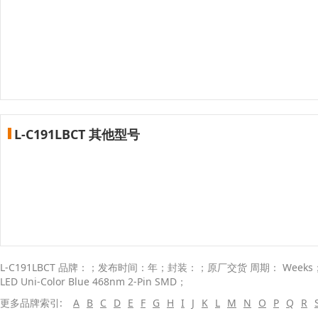
L-C191LBCT 其他型号
L-C191LBCT 品牌：；发布时间：年；封装：；原厂交货 周期： Weeks； 
LED Uni-Color Blue 468nm 2-Pin SMD；
更多品牌索引:
A
B
C
D
E
F
G
H
I
J
K
L
M
N
O
P
Q
R