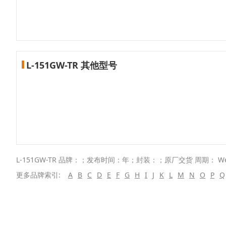
L-151GW-TR 其他型号
L-151GW-TR 品牌：；发布时间：年；封装：；原厂交货 周期： W
更多品牌索引:
A
B
C
D
E
F
G
H
I
J
K
L
M
N
O
P
Q