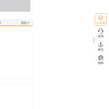
期
询价
小正AI
咨询
报关
找料