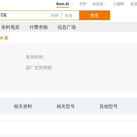
Bom.Ai
ERP
供应链
小蜜蜂
直
精确
呆料甩卖
付费求购
信息广场
0 次
发布时间:
原厂交货周期:
相关资料
相关型号
其他型号