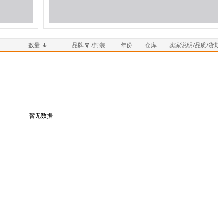
数量
品牌
/封装
年份
仓库
卖家说明/品质/货
暂无数据