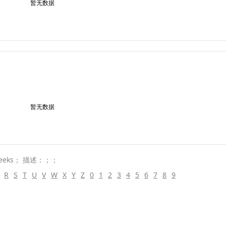
暂无数据
暂无数据
eeks； 描述：；；
R
S
T
U
V
W
X
Y
Z
0
1
2
3
4
5
6
7
8
9