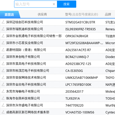
Ecliptek(507)
TOSHIBA(东芝)(400)
FMD(辉芒微)(286)
XLSEMI(芯龙)(185)
Renesas(瑞萨)(162)
TI(德州仪器)(1
供应商
型号
(点击型号搜索比价)
品牌
Mindmotion(灵动微)(72)
JST(日压)(70)
Cyntec(乾坤)(69
深圳迈锐创芯科技有限公司
STM32G431CBU3TR
ST(意
Infineon(英飞凌)(49)
Hisilicon(海思)(40)
Cachip(锦锐)(3
深圳市瑞凯迪科技有限公司
ISL99390FRZ-TR5935
Renes
SGMICRO(圣邦微)(34)
Cypress(赛普拉斯)(31)
Samwh
深圳市金凯通电子科技有限公司销售一部
OPA567AIRHGR
TI(德
Brightking(台湾君耀)(22)
MotorComm(裕太微)(22)
Na
深圳市小芯星实业有限公司
MT29F32G08ABAAAWP-ITZ:A
Micro
SILICON LABS(芯科)(20)
RUNIC(润石)(19)
Chiplntell
易赛特国际（香港）有限公司
ADL5561ACPZ-R7
ADI(
LOWPOWER(微源半导体)(14)
HED(华大电子)(13)
X-Po
深圳市来创电子有限公司
BCR421UW6Q-7
Diode
XILINX(赛灵思)(10)
Nuvoton(新唐)(9)
WALTER(华德)(9)
深圳市晨高电子科技有限公司
AD9253BCPZ-125
ADI(
SAMSUNG(三星)(7)
BERYL(绿宝石)(7)
ORIENTAL SEMI
深圳市桓茂芯电子科技有限公司
CA-IS3050G
Chipa
YXC(扬兴晶振)(5)
STE(松田)(5)
Geehy(珠海极海)(5)
深圳市壹探网络技术有限公司
UMK325AB7106KMHP
TAIYO
Wayon(上海维安)(3)
Maxlinear(迈凌)(3)
Qorvo(威讯联合
深圳市金欣电子科技有限公司
LPC1765FBD100K
NXP(
Chinamobile(中移物联网)(3)
BYD(比亚迪)(3)
HDSC(华
东莞市海畅电子有限公司
2035642017
Molex
fangtek(方泰)(2)
KINETIC(芯凯)(2)
Littelfuse(力特)(2)
珠海市创美科技有限公司
TLX9291A
TOSH
TXC(晶技)(2)
e2v technologies(2)
Astrodyne TDI Power
深圳市兴华盛电子有限公司
7447709220
Wurt
Joulwatt(杰华特)(2)
SOUTHCHIP(南芯)(2)
CXMT(长鑫存储
成都高新区新芯网络技术服务部
VCHA075D-100MS6
Cynte