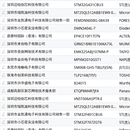
Atmel(爱特梅尔)(1)
Avago(安华高)(1)
BELLING(上海贝岭
深圳迈锐创芯科技有限公司
STM32G431CBU3
ST(意
C&K Components(1)
Everest-semi(顺芯)(1)
ESMT(晶豪
深圳市瑞凯迪科技有限公司
MT25QL512ABB1EW9-0SIT
Micro
INTEL(英特尔)(1)
IXYS(艾赛斯)(1)
Lattice(莱迪斯)(1)
深圳市金凯通电子科技有限公司销售一部
FEMDNN008G-08A39
FORE
PULSE ELECTRONICS(1)
Rubycon(红宝石)(1)
U-BLOX(
深圳市小芯星实业有限公司
DMN3404L-7
Diode
SOC(赛元微)(1)
Createk Micro(达晶微)(1)
TONTEK(台湾
易赛特国际（香港）有限公司
EP4CE10F17I7N
ALTE
Anlogic(安路科技)(1)
HEXIN(禾芯微)(1)
Chipanalog(川
深圳市来创电子有限公司
GRM21BR61E106KA73L
MURA
SHOU HAN(首韩)(1)
RYCHiP(蕊源)(1)
Unilc(紫光国芯)(1
深圳市壹探网络技术有限公司
EMK325ABJ107MM-P
TAIYO
深圳市金欣电子科技有限公司
MPXM2010GST1
NXP(
东莞市海畅电子有限公司
SM06B-GHS-TB(LF)(SN)
JST(日
珠海市创美科技有限公司
TLP2168(TP,F)
TOSH
深圳市兴华盛电子有限公司
824015
Wurt
成都高新区新芯网络技术服务部
ETQP8M4R7JFA
Panas
深圳迈锐创芯科技有限公司
VN5T006ASPTR-E
ST(意
深圳市瑞凯迪科技有限公司
MT25QL512ABB1EW9-0SIT
Micro
深圳市金凯通电子科技有限公司销售一部
STM32F401CBU6
ST(意
深圳市小芯星实业有限公司
STM32F767ZGT6
ST(意
易赛特国际（香港）有限公司