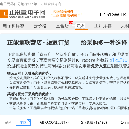
电子元器件分销行业 · 第三方综合服务商
99
电子料库存
云价格
直营店
工厂库存
呆
订货
正能量联营店 · 渠道订货——给采购多一种选择
正能量联营店是「直营店」的衍生店铺，分为「海外代购」和「渠道
交易由商家完成，而联营店交易则通过ICTradePal的执行 (
什么是ICTr
欢迎有渠道优势的代理商/终端/分销商朋友申请
免费入驻
正能量联营
联营店对于入驻商家的优势：
- 没有投资风险：推广可订货的物料不用钱，成交后才支付少量服务费，也没有
- 采购方更信任：由于正能量监管订金和交易过程，采购方更信任，交易更易达
- 保护商业隐私：可匿名交易，以保护其商业隐私。
渠道订货对于采购商的优势：
- 更低的价格：订货的价格优势，为长单客户提供了现货之外更多的选择，以提
- 交易风险低：由于正能量全程监管订金和交易过程，交易风险低。
- 一站式服务：正能量供应链提供成熟的一站式香港收货/仓储/物流/报关/国际
品牌：
ABRACON(55897)
ST(意法)(12497)
Rohm
不限