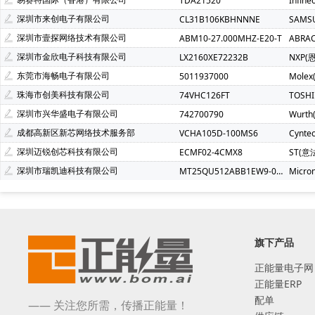
TDA21520
Infin
深圳市来创电子有限公司
CL31B106KBHNNNE
SAMS
深圳市壹探网络技术有限公司
ABM10-27.000MHZ-E20-T
ABRA
深圳市金欣电子科技有限公司
LX2160XE72232B
NXP(
东莞市海畅电子有限公司
5011937000
Molex
珠海市创美科技有限公司
74VHC126FT
TOSH
深圳市兴华盛电子有限公司
742700790
Wurt
成都高新区新芯网络技术服务部
VCHA105D-100MS6
Cynte
深圳迈锐创芯科技有限公司
ECMF02-4CMX8
ST(意
深圳市瑞凯迪科技有限公司
MT25QU512ABB1EW9-0SIT
Micro
旗下产品
正能量电子网
正能量ERP
配单
—— 关注您所需，传播正能量！