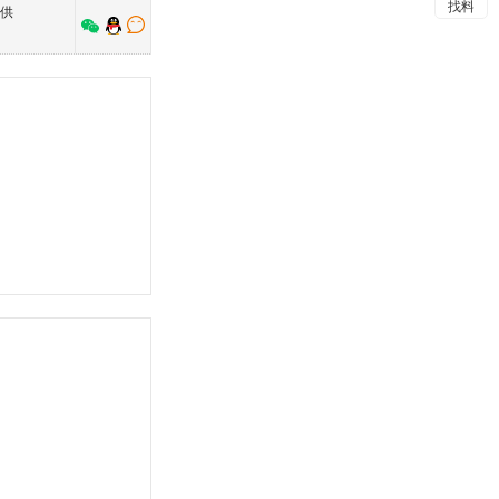
找料
提供