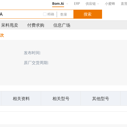
Bom.Ai
ERP
供应链
小蜜蜂
直
精确
呆料甩卖
付费求购
信息广场
 次
发布时间:
原厂交货周期:
相关资料
相关型号
其他型号