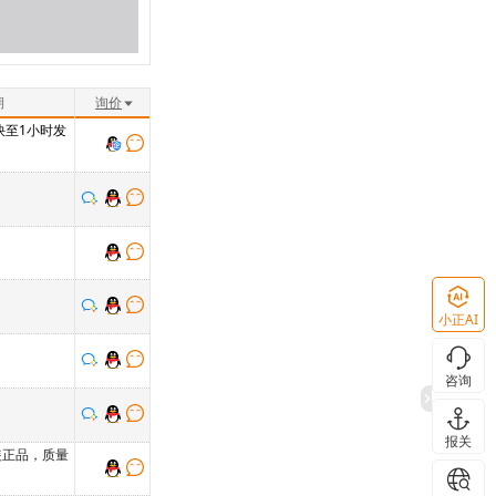
期
询价
 快至1小时发
小正AI
咨询
报关
装正品，质量