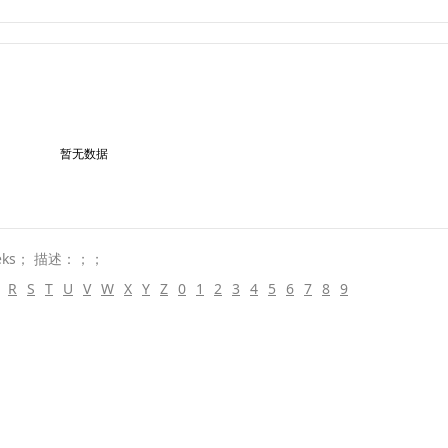
暂无数据
ks； 描述：；；
R
S
T
U
V
W
X
Y
Z
0
1
2
3
4
5
6
7
8
9