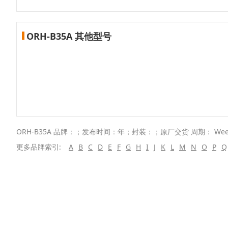
ORH-B35A 其他型号
ORH-B35A 品牌：；发布时间：年；封装：；原厂交货 周期： Wee
更多品牌索引:
A
B
C
D
E
F
G
H
I
J
K
L
M
N
O
P
Q