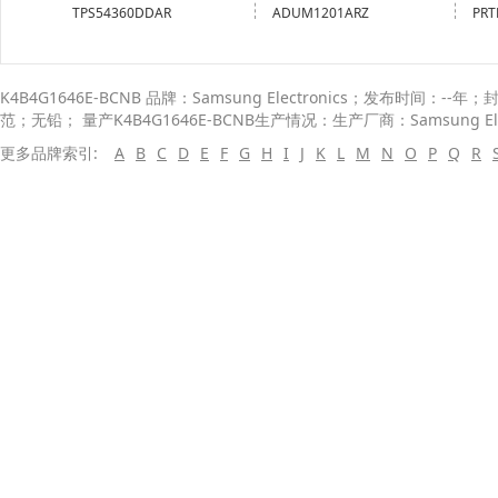
TPS54360DDAR
ADUM1201ARZ
PRT
K4B4G1646E-BCNB 品牌：Samsung Electronics；发布时间：--年
范；无铅； 量产K4B4G1646E-BCNB生产情况：生产厂商：Samsung Elect
更多品牌索引:
A
B
C
D
E
F
G
H
I
J
K
L
M
N
O
P
Q
R