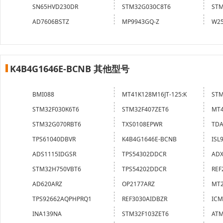
SN65HVD230DR
STM32G030C8T6
STM
AD7606BSTZ
MP9943GQ-Z
W25
K4B4G1646E-BCNB 其他型号
BMI088
MT41K128M16JT-125:K
STM
STM32F030K6T6
STM32F407ZET6
MT4
STM32G070RBT6
TXS0108EPWR
TDA
TPS61040DBVR
K4B4G1646E-BCNB
ISL
ADS1115IDGSR
TPS54302DDCR
ADX
STM32H750VBT6
TPS54202DDCR
REF
AD620ARZ
OP2177ARZ
MT2
TPS92662AQPHPRQ1
REF3030AIDBZR
ICM
INA139NA
STM32F103ZET6
ATM