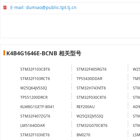
E-mail: dumiao@public.tpt.tj.cn
K4B4G1646E-BCNB 相关型号
STM32F103C8T6
STM32F405RGT6
W25
STM32F103RCT6
TPS5430DDAR
TMS
W25Q64JVSSIQ
STM32H743VIT6
STM
TPS51200DRCR
STM32F030C8T6
STM
KLM8G1GETF-B041
REF200AU
AD9
STM32F407ZGT6
W25Q32JVSSIQ
STM
LM5164DDAR
STM32G070CBT6
STM
STM32F103VET6
BMI270
LSM