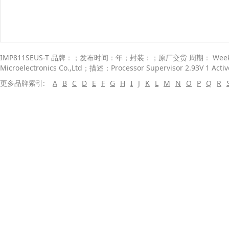
IMP811SEUS-T 品牌：；发布时间：年；封装：；原厂交货 周期： Weeks； 
Microelectronics Co.,Ltd；描述：Processor Supervisor 2.93V 1 Activ
更多品牌索引:
A
B
C
D
E
F
G
H
I
J
K
L
M
N
O
P
Q
R