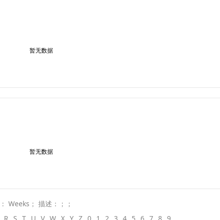
暂无数据
暂无数据
： Weeks； 描述：；；
R
S
T
U
V
W
X
Y
Z
0
1
2
3
4
5
6
7
8
9