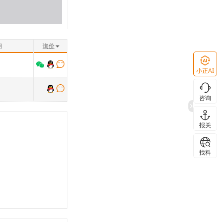
期
询价
小正AI
咨询
报关
找料