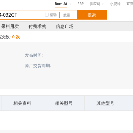
Bom.Ai
ERP
供应链
小蜜蜂
直
精确
呆料甩卖
付费求购
信息广场
次数:
0 次
发布时间:
原厂交货周期:
相关资料
相关型号
其他型号