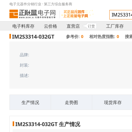
电子元器件分销行业 · 第三方综合服务商
电子料库存
云价格
直营店
工厂库存
订货
IM2S3314-032GT
参考价:
0
相对热度指数:
0
搜索
品牌:
封装:
描述:
生产情况
走势图
现货库存
IM2S3314-032GT 生产情况