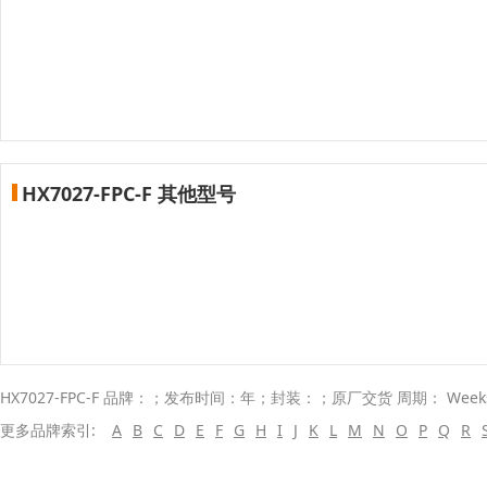
HX7027-FPC-F 其他型号
HX7027-FPC-F 品牌：；发布时间：年；封装：；原厂交货 周期： Wee
更多品牌索引:
A
B
C
D
E
F
G
H
I
J
K
L
M
N
O
P
Q
R