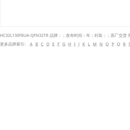
HC32L130F8UA-QFN32TR 品牌：；发布时间：年；封装：；原厂交货 
更多品牌索引:
A
B
C
D
E
F
G
H
I
J
K
L
M
N
O
P
Q
R