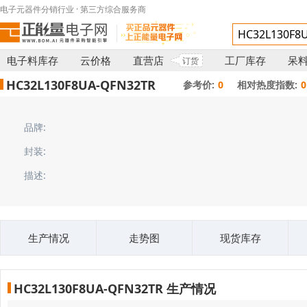
电子元器件分销行业 · 第三方综合服务商
电子料库存
云价格
直营店
工厂库存
呆
订货
HC32L130F8UA-QFN32TR
参考价:
0
相对热度指数:
0
品牌:
封装:
描述:
生产情况
走势图
现货库存
HC32L130F8UA-QFN32TR 生产情况