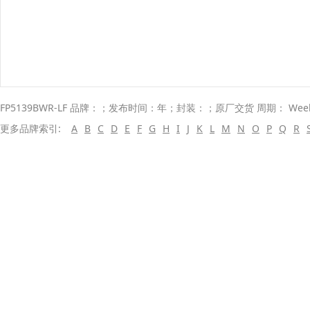
FP5139BWR-LF 品牌：；发布时间：年；封装：；原厂交货 周期： Wee
更多品牌索引:
A
B
C
D
E
F
G
H
I
J
K
L
M
N
O
P
Q
R