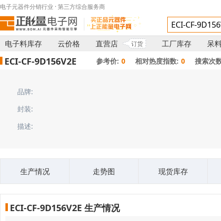
电子元器件分销行业 · 第三方综合服务商
电子料库存
云价格
直营店
工厂库存
呆
订货
ECI-CF-9D156V2E
参考价:
0
相对热度指数:
0
搜索次数
品牌:
封装:
描述:
生产情况
走势图
现货库存
ECI-CF-9D156V2E 生产情况