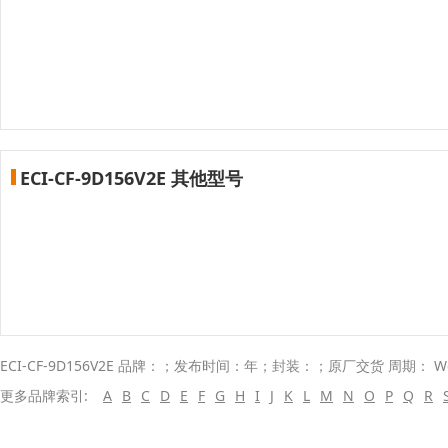
ECI-CF-9D156V2E 其他型号
ECI-CF-9D156V2E 品牌：；发布时间：年；封装：；原厂交货 周期： W
更多品牌索引:
A
B
C
D
E
F
G
H
I
J
K
L
M
N
O
P
Q
R