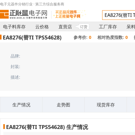
电子元器件分销行业 · 第三方综合服务商
电子料库存
云价格
直营店
工厂库存
呆
订货
EA8276(替TI TPS54628)
参考价:
0
相对热度指数:
0
品牌:
封装:
描述:
生产情况
走势图
现货库存
EA8276(替TI TPS54628) 生产情况