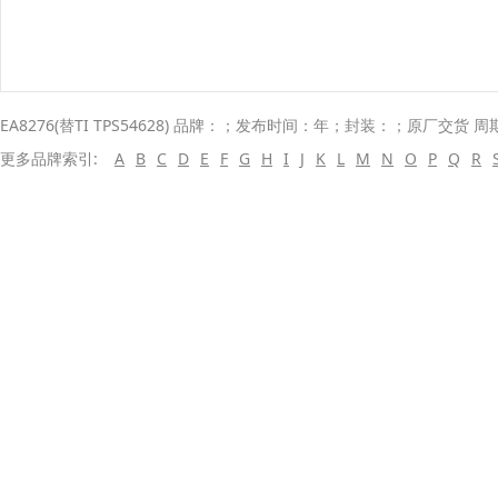
EA8276(替TI TPS54628) 品牌：；发布时间：年；封装：；原厂交货 周
更多品牌索引:
A
B
C
D
E
F
G
H
I
J
K
L
M
N
O
P
Q
R