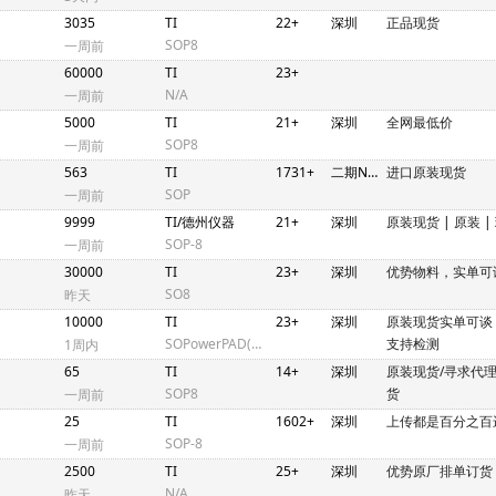
3035
TI
22+
深圳
正品现货
SOP8
一周前
60000
TI
23+
N/A
一周前
5000
TI
21+
深圳
全网最低价
SOP8
一周前
563
TI
1731+
二期N4A155
进口原装现货
SOP
一周前
9999
TI/德州仪器
21+
深圳
原装现货
|
原装
|
SOP-8
一周前
30000
TI
23+
深圳
优势物料，实单可
SO8
昨天
10000
TI
23+
深圳
原装现货实单可谈
SOPowerPAD(DDA)-8
支持检测
1周内
65
TI
14+
深圳
原装现货/寻求代
SOP8
货
一周前
25
TI
1602+
深圳
上传都是百分之百
SOP-8
一周前
2500
TI
25+
深圳
优势原厂排单订货
N/A
昨天