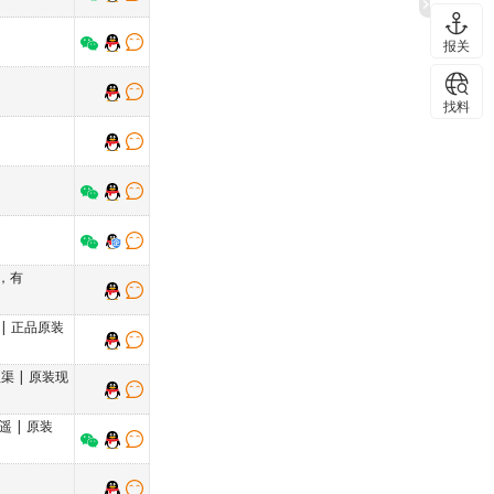
报关
找料
，有
|
正品原装
理渠
|
原装现
遥遥
|
原装