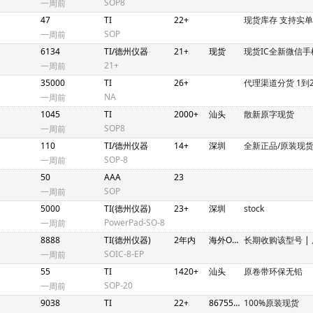
SOP8
一周前
47
TI
22+
现货库存 支持实单
SOP
一周前
6134
TI/德州仪器
21+
现货
现货IC全新微信手
21+
一周前
35000
TI
26+
代理渠道分货 1到
NA
一周前
1045
TI
2000+
汕头
散新原字现货
SOP8
一周前
110
TI/德州仪器
14+
深圳
全新正品/原装现货
SOP-8
一周前
50
AAA
23
SOP
一周前
5000
TI(德州仪器)
23+
深圳
stock
PowerPad-SO-8
一周前
8888
TI(德州仪器)
2年内
海外OEM
长期收购该型号
|
SOIC-8-EP
一周前
55
TI
1420+
汕头
原卷带环保无铅
SOP-20
一周前
9038
TI
22+
86755/852
100%原装现货