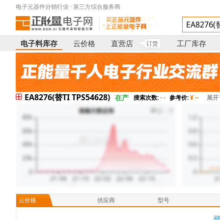
电子元器件分销行业 · 第三方综合服务商
电子料库存
云价格
直营店
工厂库存
订货
EA8276(替TI TPS54628)
在产
搜索次数:
- -
参考价:
¥ --
展开
云价格
供应商
型号