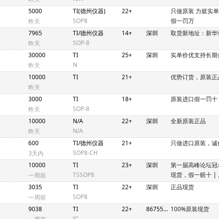
5000
TI(德州仪器)
22+
只做原装 力挺实
SOP8
假一罚万
昨天
7965
TI/德州仪器
14+
深圳
取货新地址：新华
SOP-8
昨天
30000
TI
25+
深圳
实单价优支持长期
N
昨天
10000
TI
21+
优势订货，原装正
昨天
3000
TI
18+
原装进口假一罚十
SOP-8
昨天
10000
N/A
22+
深圳
全新原装正品
N/A
昨天
600
TI/德州仪器
21+
只做进口原装，诚
SOP8-CH
3天内
10000
TI
23+
深圳
第一届高峰论坛冠
TSSOP8
现货，假一赔十
|
一周前
假一赔十
3035
TI
22+
深圳
正品现货
SOP8
一周前
9038
TI
22+
86755/852
100%原装现货
IC