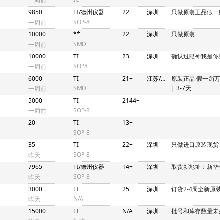
一周前
9850
TI/德州仪器
22+
深圳
只做原装正品假一
SOP-8
一周前
10000
**
22+
深圳
只做原装
SMD
一周前
10000
TI
23+
深圳
确认过眼神我是你
SOP8
一周前
6000
TI
21+
江苏/深圳
原装正品 假一罚
SMD
| 3-7天
一周前
5000
TI
2144+
SOP-8
一周前
20
TI
13+
SOP-8
35
TI
22+
深圳
只做进口原装现货
SOP-8
昨天
7965
TI/德州仪器
14+
深圳
取货新地址：新华
SOP-8
昨天
3000
TI
25+
深圳
订货2-4周全新原
N/A
昨天
15000
TI
N/A
深圳
批号和库存数量未