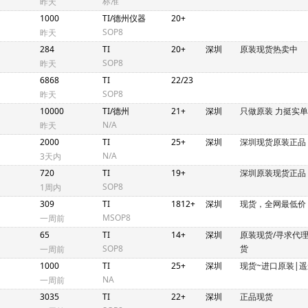
标准
昨天
1000
TI/德州仪器
20+
SOP8
昨天
284
TI
20+
深圳
原装现货热卖中
SOP8
昨天
6868
TI
22/23
SOP8
昨天
10000
TI/德州
21+
深圳
只做原装 力挺实单
N/A
昨天
2000
TI
25+
深圳
深圳现货原装正品
N/A
3天内
720
TI
19+
深圳原装现货正品
SOP8
1周内
309
TI
1812+
深圳
现货，全网最低价
MSOP8
一周前
65
TI
14+
深圳
原装现货/寻求代
SOP8
货
一周前
1000
TI
25+
深圳
现货~进口原装|
NA
一周前
3035
TI
22+
深圳
正品现货