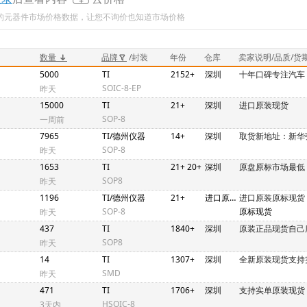
新的元器件市场价格数据，让您不询价也知道市场价格
数量
品牌
/封装
年份
仓库
卖家说明/品质/货
5000
TI
2152+
深圳
十年口碑专注汽车
SOIC-8-EP
昨天
15000
TI
21+
深圳
进口原装现货
SOP-8
一周前
7965
TI/德州仪器
14+
深圳
取货新地址：新华
SOP-8
昨天
1653
TI
21+ 20+
深圳
原盘原标市场最低
SOP8
昨天
1196
TI/德州仪器
21+
进口原装原标现货
进口原装原标现货
SOP-8
原标现货
昨天
437
TI
1840+
深圳
原装正品现货自己
SOP8
昨天
14
TI
1307+
深圳
全新原装现货支持
SMD
昨天
471
TI
1706+
深圳
支持实单原装现货
HSOIC-8
3天内