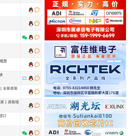
 现货
谈
|
全新原装
理渠
|
原装现
进口