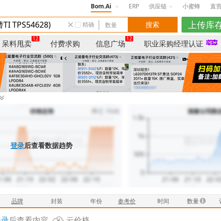
Bom.Ai
ERP
供应链
小蜜蜂
直
精确
12
12
呆料甩卖
付费求购
信息广场
职业采购经理认证
登录
后查看数据趋势
品牌
封装
年份
参考价
时间
数量
登录
后查看内容
云价格