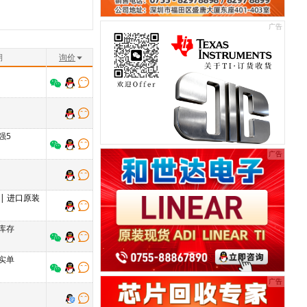
期
询价
强5
| 进口原装
库存
实单