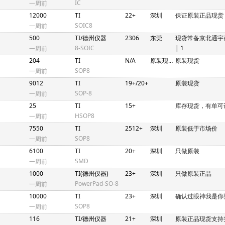
IC
一周前
12000
TI
22+
深圳
保证原装正品现货
SOIC8
一周前
500
TI/德州仪器
2306
东莞
现货常备京北通宇
8-SOIC
| 1
一周前
204
TI
N/A
原装现货 深圳仓库
原装现货
SOP8
一周前
9012
TI
19+/20+
原装现货
SOP-8
一周前
25
TI
15+
库存现货，有单可
HSOP8
一周前
7550
TI
2512+
深圳
原装低于市场价
SOP8
一周前
6100
TI
20+
深圳
只做原装
SMD
一周前
1000
TI(德州仪器)
23+
深圳
只做原装正品
PowerPad-SO-8
一周前
10000
TI
23+
深圳
确认过眼神我是你
SOP8
一周前
116
TI/德州仪器
21+
深圳
原装正品现货支持