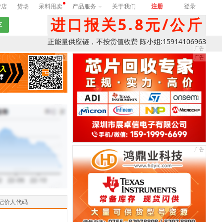
营店
货场
呆料甩卖
产品服务
关于我们
注册
登录
进口报关5.8元/公斤
正能量供应链，不按货值收费 陈小姐:15914106963
记价人代码