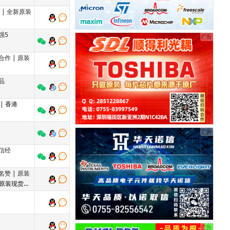
单
|
全新原装
强5
合作
|
原装
品
| 香港
信经
名赞
|
原装
 原装现货，