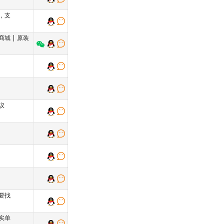
，支
商城
|
原装
议
要找
实单