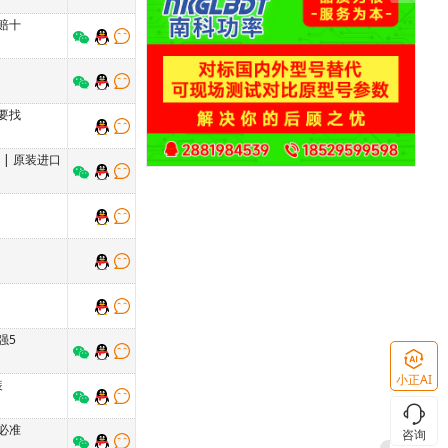
赔十
要找
万
|
原装进口
强5
小正AI
装
必准
咨询