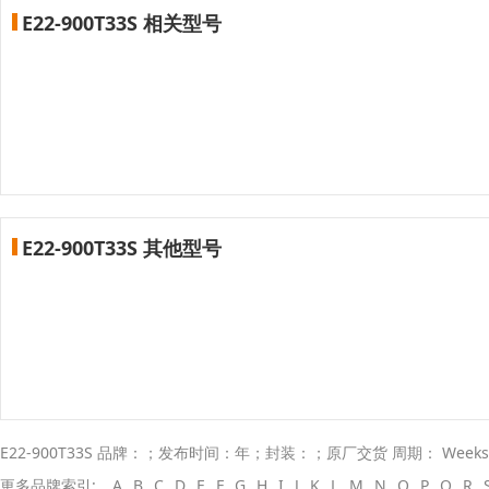
E22-900T33S 相关型号
E22-900T33S 其他型号
E22-900T33S 品牌：；发布时间：年；封装：；原厂交货 周期： Week
更多品牌索引:
A
B
C
D
E
F
G
H
I
J
K
L
M
N
O
P
Q
R